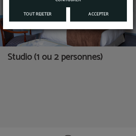
CONFIGURER
Baignoire / Douche
Services de blanchisserie
TOUT REJETER
ACCEPTER
Cuisine avec appareils et
Armoire
ustensiles de cuisine
Studio (1 ou 2 personnes)
Microwave