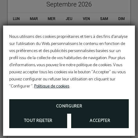
Paiement à l'hôtel
Septembre 2026
Réservez en ligne et payez
directement à l'hôtel.
LUN
MAR
MER
JEU
VEN
SAM
DIM
1
2
3
4
5
6
158 €
158 €
158 €
180 €
188 €
150 €
Nous utilisons des cookies propriétaires et tiers à des fins d'analyse
7
8
9
10
11
12
13
sur l'utilisation du Web, personnalisons le contenu en fonction de
150 €
150 €
180 €
227 €
342 €
445 €
235 €
vos préférences et des publicités personnalisées basées sur un
14
15
16
17
18
19
20
profil issu de la collecte de vos habitudes de navigation. Pour plus
180 €
167 €
167 €
167 €
278 €
278 €
162 €
21
22
23
24
25
27
d'informations, vous pouvez lire notre politique de cookies. Vous
26
211 €
180 €
180 €
256 €
278 €
162 €
pouvez accepter tous les cookies via le bouton "Accepter" ou vous
28
29
30
pouvez configurer ou refuser leur utilisation en cliquant sur
211 €
211 €
162 €
"Configurer ".
Politique de cookies
Octobre 2026
CONTACT
CONFIGURER
LUN
MAR
MER
JEU
VEN
SAM
DIM
TOUT REJETER
ACCEPTER
1
2
3
4
OPINIONS
5
6
7
8
9
10
11