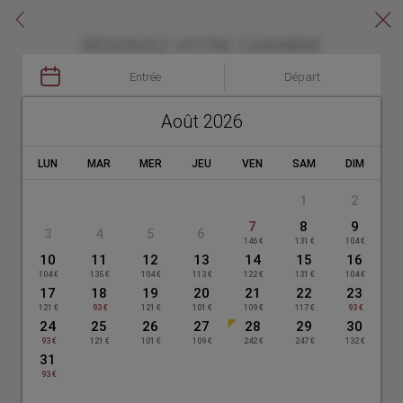
Réservez sur notre site


RÉSERVEZ VOTRE CHAMBRE
·

ESPAHOTEL PLAZA ESPAÑA
Entrée
Départ
Août 2026
LUN
MAR
MER
JEU
VEN
SAM
DIM
PROFITEZ DES AVANTAGES
1
2
En réservant sur notre site
7
8
9
3
4
5
6
146 €
131 €
104 €
10
11
12
13
14
15
16
Confirmation immédiate
104 €
135 €
104 €
113 €
122 €
131 €
104 €
Wi-Fi gratuit pour nos
de la réservation en
17
18
19
20
21
22
23
clients
temps réel
121 €
93 €
121 €
101 €
109 €
117 €
93 €
dans tout l'hôtel
24
25
26
27
28
29
30
Meilleur tarif disponible
93 €
121 €
101 €
109 €
242 €
247 €
132 €
31
93 €