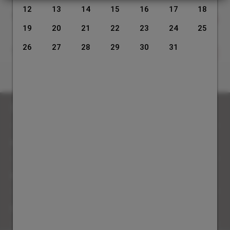
12
13
14
15
16
17
18
SERVICES
19
20
21
22
23
24
25
26
27
28
29
30
31
TU VEUX TRAVAILLER AVEC NOUS ?
Espahotel Plaza España
Protection des données
Politique de cookies
Avis Juridique