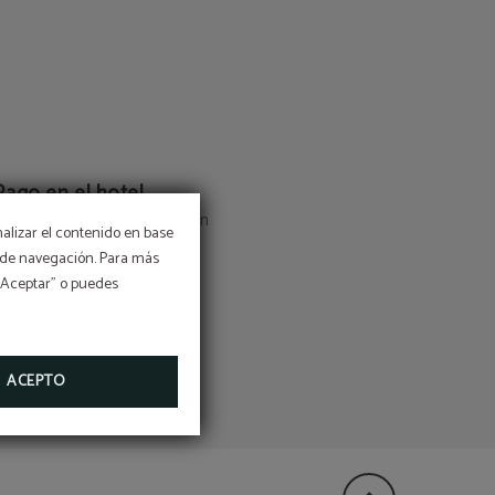
Pago en el hotel
nline y paga directamente en
nalizar el contenido en base
el hotel.
os de navegación. Para más
 “Aceptar” o puedes
ACEPTO