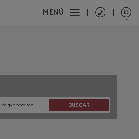
MENÚ
ES
English
Français
BUSCAR
Código promocional