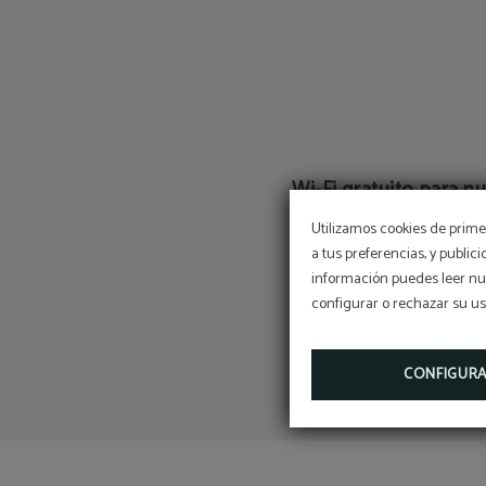
Wi-Fi gratuito para n
clientes
Utilizamos cookies de primer
en todo el hotel
a tus preferencias, y public
información puedes leer nue
configurar o rechazar su u
CONFIGUR