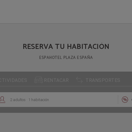
RESERVA TU HABITACIÓN
ESPAHOTEL PLAZA ESPAÑA


CTIVIDADES
RENTACAR
TRANSPORTES
.


2
adultos
1
habitación