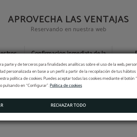
APROVECHA LAS VENTAJAS
Reservando en nuestra web
uestros
Confirmación inmediata de la
reserva en tiempo real
Reserva o
a parte y de terceros para finalidades analíticas sobre el uso de la web, perso
Mejor tarifa garantizada
idad personalizada en base a un perfil a partir de la recopilación de tus hábit
stra política de cookies. Puedes aceptar todas las cookies mediante el botón
so pulsando en “Configurar”.
Política de cookies
AR
RECHAZAR TODO