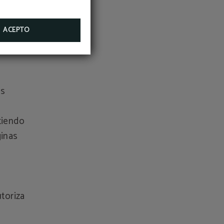
eros,
ACEPTO
os
tiendo
ginas
utoriza