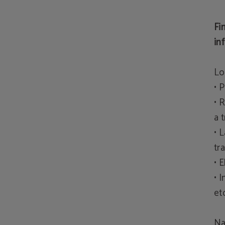
Fi
in
Lo
• 
• 
a 
• 
tr
• 
• 
et
Na