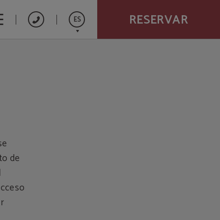
RESERVAR
ES
English
Français
se
eto de
l
 acceso
r