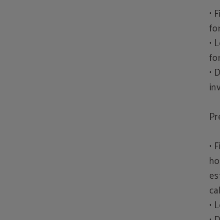
• 
fo
• 
fo
• 
in
Pr
• 
ho
es
ca
• 