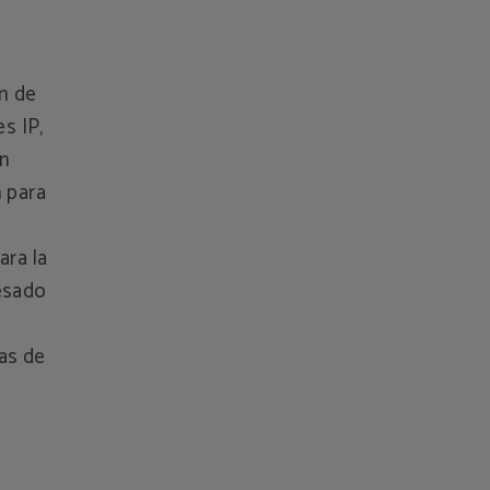
ón de
es IP,
ón
n para
ara la
resado
sas de