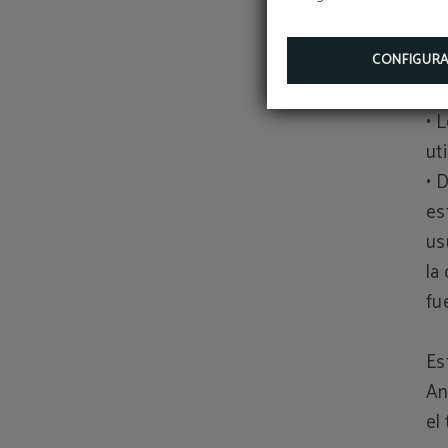
• 
co
CONFIGUR
Ze
• 
ut
• 
es
us
la
fu
Es
An
el