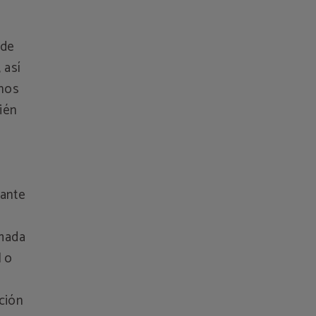
 de
 así
inos
ién
iante
rmada
I o
pción