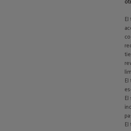
ot
El
ac
co
re
ti
re
li
El
es
El
in
pa
El