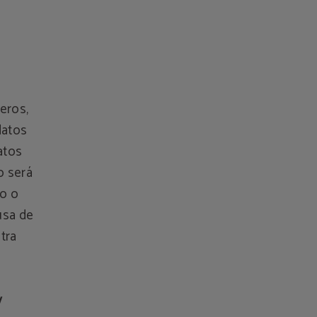
eros,
datos
atos
o será
to o
usa de
tra
y