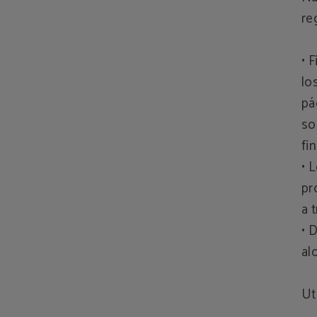
re
• 
lo
pá
so
fi
• 
pr
a 
• 
al
Ut