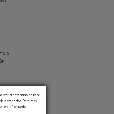
esas
emplo
ión
nalizar el contenido en base
os de navegación. Para más
 “Aceptar” o puedes