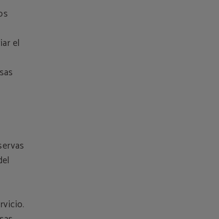
los
iar el
esas
eservas
del
rvicio.