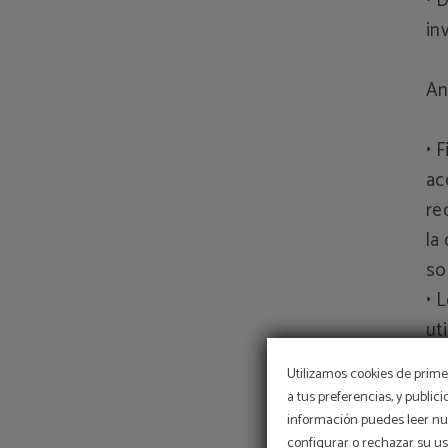
• 
in
An
• 
ac
re
la
so
• 
ut
• 
Utilizamos cookies de primer
a tus preferencias, y public
Fu
información puedes leer nue
configurar o rechazar su u