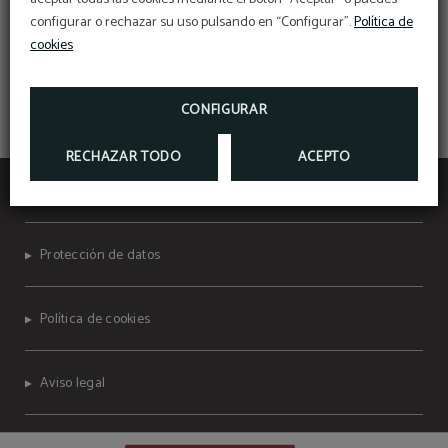
SERVICIOS
configurar o rechazar su uso pulsando en “Configurar”.
Política de
cookies
¿QUIERES TRABAJAR CON NOSOTROS?
CONFIGURAR
RECHAZAR TODO
ACEPTO
Espahotel Plaza España
Protección de datos
Política de cookies
Aviso legal
Powered by Keytel