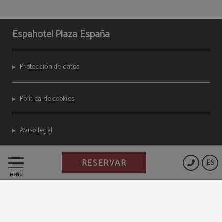
Espahotel Plaza España
Protección de datos
Política de cookies
Aviso legal
RESERVAR
Powered by Keytel
ES
Compra segura
MENÚ